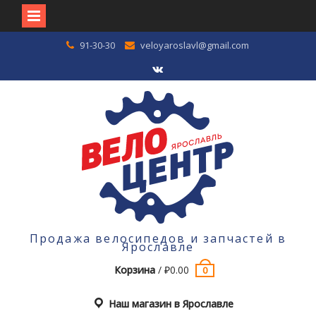
Перейти
91-30-30
veloyaroslavl@gmail.com
к
содержимому
VK
Продажа велосипедов и запчастей в
Ярославле
Корзина
/
₽
0.00
0
Наш магазин в Ярославле