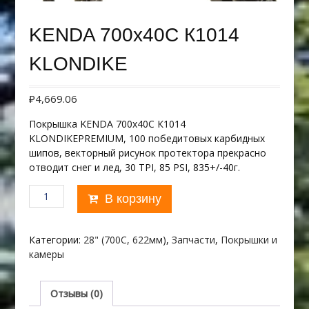
KENDA 700х40С К1014
KLONDIKE
₽
4,669.06
Покрышка KENDA 700х40С К1014
KLONDIKEPREMIUM, 100 победитовых карбидных
шипов, векторный рисунок протектора прекрасно
отводит снег и лед, 30 TPI, 85 PSI, 835+/-40г.
Количество
В корзину
товара
KENDA
700х40С
Категории:
28" (700C, 622мм)
,
Запчасти
,
Покрышки и
К1014
камеры
KLONDIKE
Отзывы (0)