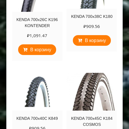
KENDA 700х38С K180
KENDA 700х26С K196
₽
909.56
KONTENDER
₽
1,091.47
В корзину
В корзину
KENDA 700х40С K849
KENDA 700х45С K184
COSMOS
₽
909.56