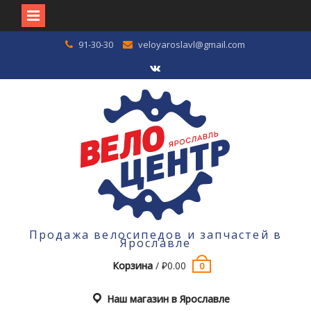
Перейти
91-30-30
veloyaroslavl@gmail.com
к
содержимому
VK
Продажа велосипедов и запчастей в
Ярославле
Корзина
/
₽
0.00
0
Наш магазин в Ярославле