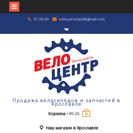
Перейти
91-30-30
veloyaroslavl@gmail.com
к
содержимому
VK
Продажа велосипедов и запчастей в
Ярославле
Корзина
/
₽
0.00
0
Наш магазин в Ярославле