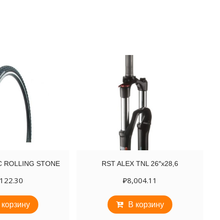
2С ROLLING STONE
RST ALEX TNL 26″х28,6
,122.30
₽
8,004.11
 корзину
В корзину