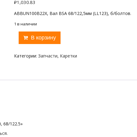
₽
1,030.83
ABBUN100B22X, Вал BSA 68/122,5мм (LL123), б/болтов.
1 в наличии
Количество
В корзину
товара
Shimano
UN100,
Категории:
Запчасти
,
Каретки
68/122.5
, 68/122.5»
ься
.