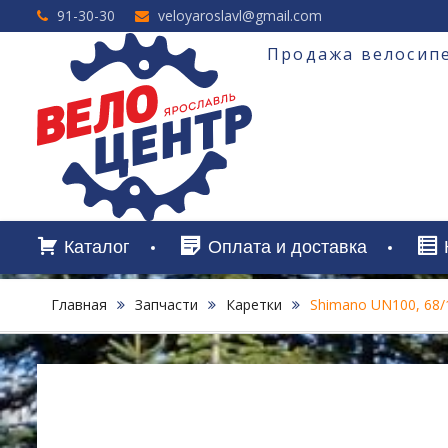
Перейти
91-30-30
veloyaroslavl@gmail.com
к
содержимому
Продажа велосипе
Каталог
Оплата и доставка
Главная
Запчасти
Каретки
Shimano UN100, 68/