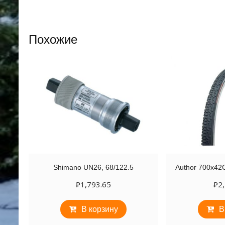
Похожие
Shimano UN26, 68/122.5
Author 700х4
₽
1,793.65
₽
2
В корзину
В