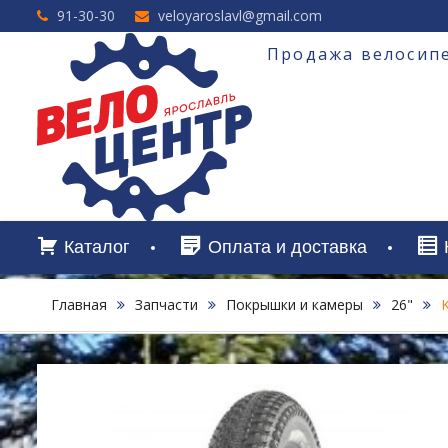
Перейти
91-30-30
veloyaroslavl@gmail.com
к
содержимому
Продажа велосипе
Каталог
Оплата и доставка
Главная
Запчасти
Покрышки и камеры
26"