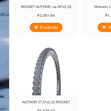
ROCKET AUTHOR, на 29″х2.10
Shimano U
₽
2,061.66
₽
1
В корзину
В
AUTHOR 27,5″х2,10 ROCKET
₽
1,576.57