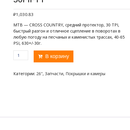
₽
1,030.83
MTB — CROSS COUNTRY, средний протектор, 30 TPI,
быстрый разгон и отличное сцепление в поворотах в
любую погоду на песчаных и каменистых трассах, 40-65
PSI, 630+/-30г.
Количество
В корзину
товара
KENDA
26"х1,95
Категории:
26"
,
Запчасти
,
Покрышки и камеры
K1104
50FIFTY