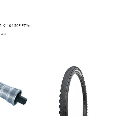
5 K1104 50FIFTY»
ься
.