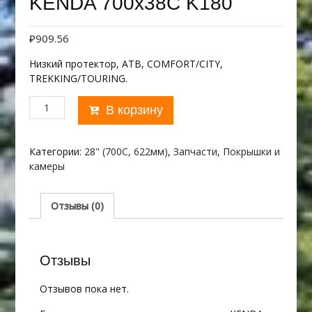
KENDA 700х38С K180
₽
909.56
Низкий протектор, ATB, COMFORT/CITY,
TREKKING/TOURING.
Количество
В корзину
товара
KENDA
700х38С
Категории:
28" (700C, 622мм)
,
Запчасти
,
Покрышки и
K180
камеры
Отзывы (0)
Отзывы
Отзывов пока нет.