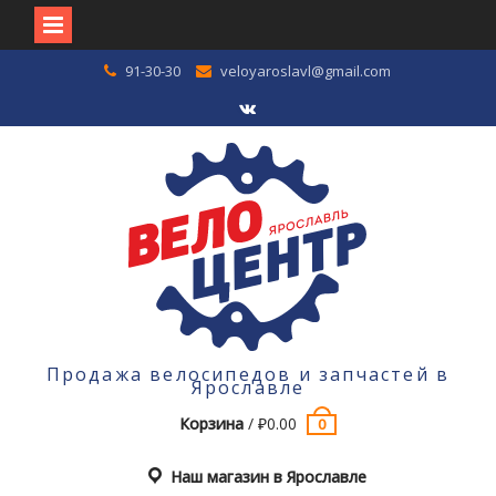
Перейти
91-30-30
veloyaroslavl@gmail.com
к
содержимому
VK
Продажа велосипедов и запчастей в
Ярославле
Корзина
/
₽
0.00
0
Наш магазин в Ярославле