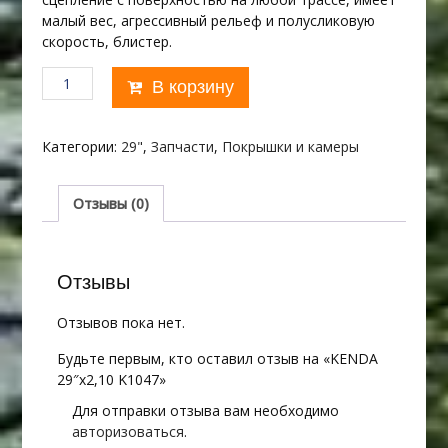
малый вес, агрессивный рельеф и полусликовую
скорость, блистер.
Количество
В корзину
товара
KENDA
29"х2,10
Категории:
29"
,
Запчасти
,
Покрышки и камеры
K1047
Отзывы (0)
Отзывы
Отзывов пока нет.
Будьте первым, кто оставил отзыв на «KENDA
29″х2,10 K1047»
Для отправки отзыва вам необходимо
авторизоваться
.