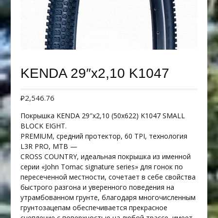
KENDA 29″х2,10 K1047
₽
2,546.76
Покрышка KENDA 29″х2,10 (50х622) K1047 SMALL
BLOCK EIGHT.
PREMIUM, средний протектор, 60 TPI, технология
L3R PRO, MTB —
CROSS COUNTRY, идеальная покрышка из именной
серии «John Tomac signature series» для гонок по
пересеченной местности, сочетает в себе свойства
быстрого разгона и уверенного поведения на
утрамбованном грунте, благодаря многочисленным
грунтозацепам обеспечивается прекрасное
сцепление с поверхностью на любой трассе, имеет