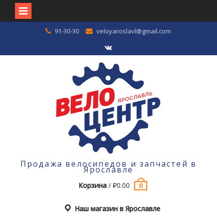
Перейти
91-30-30
veloyaroslavl@gmail.com
к
содержимому
VK
Продажа велосипедов и запчастей в
Ярославле
Корзина
/
₽
0.00
0
Наш магазин в Ярославле