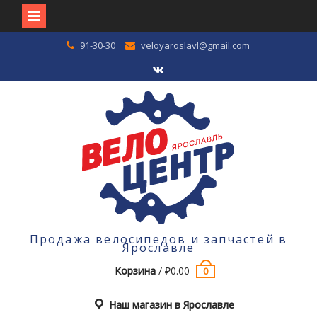
Перейти
91-30-30
veloyaroslavl@gmail.com
к
содержимому
VK
Продажа велосипедов и запчастей в
Ярославле
Корзина
/
₽
0.00
0
Наш магазин в Ярославле