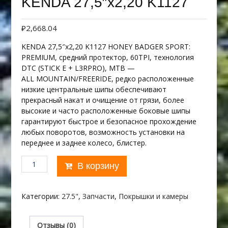
KENDA 27,5″х2,20 K1127
₽
2,668.04
KENDA 27,5″х2,20 K1127 HONEY BADGER SPORT:
PREMIUM, средний протектор, 60TPI, технология
DTC (STICK E + L3RPRO), MTB —
ALL MOUNTAIN/FREERIDE, редко расположенные
низкие центральные шипы обеспечивают
прекрасный накат и очищение от грязи, более
высокие и часто расположенные боковые шипы
гарантируют быстрое и безопасное прохождение
любых поворотов, возможность установки на
переднее и заднее колесо, блистер.
Количество
В корзину
товара
KENDA
27,5"х2,20
Категории:
27.5"
,
Запчасти
,
Покрышки и камеры
K1127
Отзывы (0)