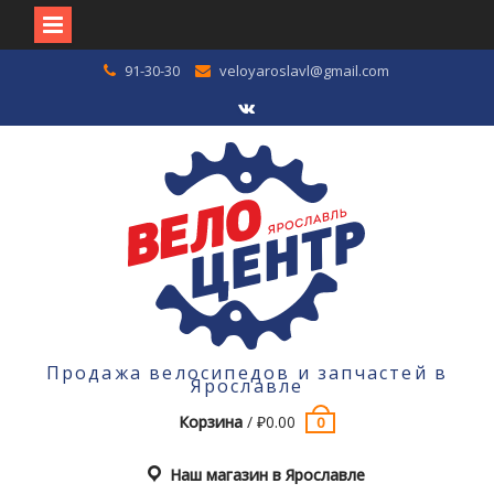
Перейти
91-30-30
veloyaroslavl@gmail.com
к
содержимому
VK
Продажа велосипедов и запчастей в
Ярославле
Корзина
/
₽
0.00
0
Наш магазин в Ярославле