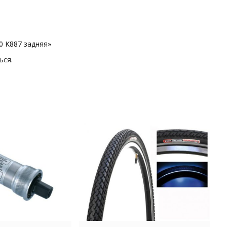
0 K887 задняя»
ься
.