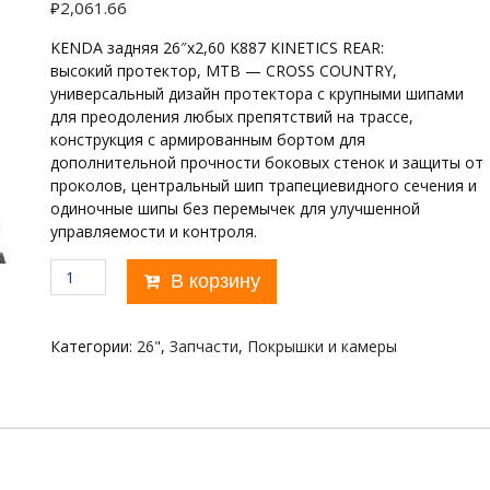
₽
2,061.66
KENDA задняя 26″х2,60 K887 KINETICS REAR:
высокий протектор, MTB — CROSS COUNTRY,
универсальный дизайн протектора с крупными шипами
для преодоления любых препятствий на трассе,
конструкция с армированным бортом для
дополнительной прочности боковых стенок и защиты от
проколов, центральный шип трапециевидного сечения и
одиночные шипы без перемычек для улучшенной
управляемости и контроля.
Количество
В корзину
товара
KENDA
26"х2,60
Категории:
26"
,
Запчасти
,
Покрышки и камеры
K887
задняя