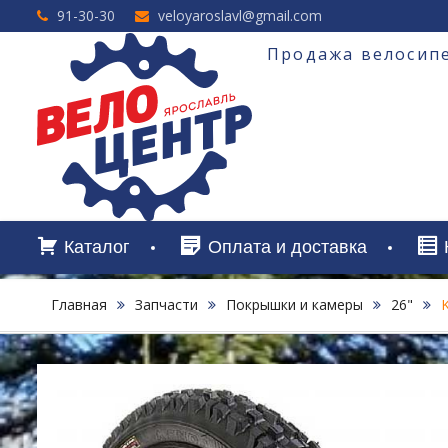
Перейти
91-30-30
veloyaroslavl@gmail.com
к
содержимому
Продажа велосипе
Каталог
Оплата и доставка
Главная
Запчасти
Покрышки и камеры
26"