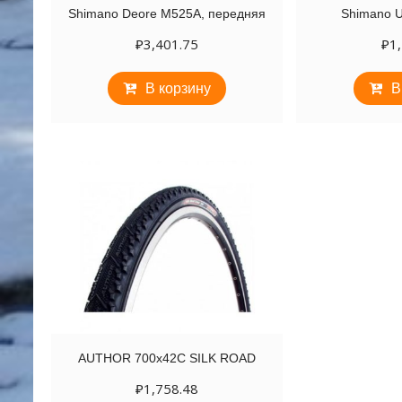
Shimano Deore M525A, передняя
Shimano U
₽
3,401.75
₽
1
В корзину
В
AUTHOR 700х42C SILK ROAD
₽
1,758.48