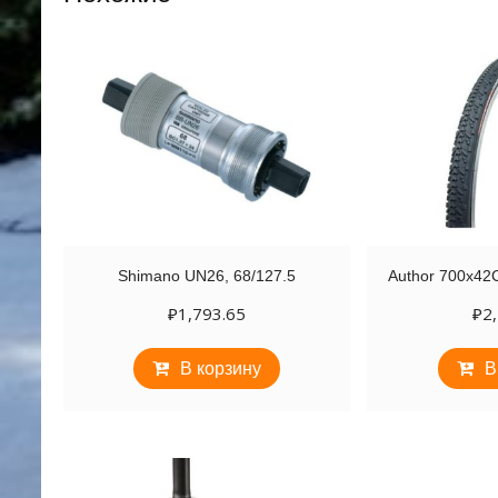
Shimano UN26, 68/127.5
Author 700х4
₽
1,793.65
₽
2
В корзину
В