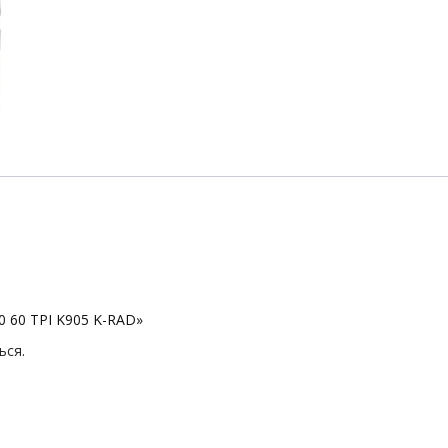
0 60 TPI K905 K-RAD»
ься
.