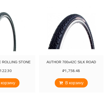
2С ROLLING STONE
AUTHOR 700х42C SILK ROAD
,122.30
₽
1,758.48
 корзину
В корзину