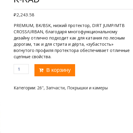
₽
2,243.58
PREMIUM, BK/BSK, низкий протектор, DIRT JUMP/MTB
CROSS/URBAN, благодаря многофункциональному
дизайну отлично подходит как для катания по лесным
дорогам, так и для стрита и дёрта, «зубастость»
вогнутого профиля протектора обеспечивает отличные
сцепные свойства.
Количество
В корзину
товара
KENDA
26"х2,30
Категории:
26"
,
Запчасти
,
Покрышки и камеры
60
TPI
K905
K-
RAD