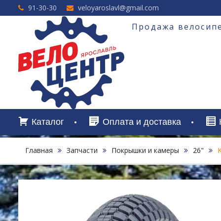
Перейти
91-30-30
veloyaroslavl@gmail.com
к
содержимому
Продажа велосипе
Каталог
Оплата и доставка
Главная
Запчасти
Покрышки и камеры
26"