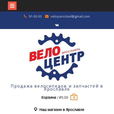
Перейти
91-30-30
veloyaroslavl@gmail.com
к
содержимому
VK
Продажа велосипедов и запчастей в
Ярославле
Корзина
/
₽
0.00
0
Наш магазин в Ярославле