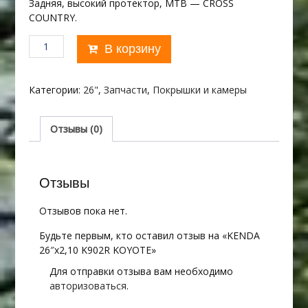
Задняя, высокий протектор, MTB — CROSS
COUNTRY.
Количество
В корзину
товара
KENDA
26"х2,10
Категории:
26"
,
Запчасти
,
Покрышки и камеры
K902R
KOYOTE
Отзывы (0)
Отзывы
Отзывов пока нет.
Будьте первым, кто оставил отзыв на «KENDA
26″х2,10 K902R KOYOTE»
Для отправки отзыва вам необходимо
авторизоваться
.