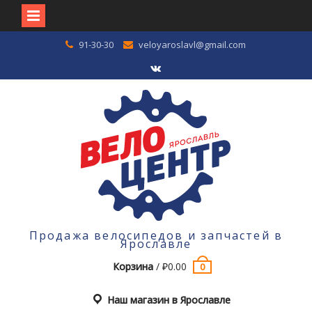
Перейти
91-30-30
veloyaroslavl@gmail.com
к
содержимому
VK
Продажа велосипедов и запчастей в
Ярославле
Корзина
/
₽
0.00
0
Наш магазин в Ярославле