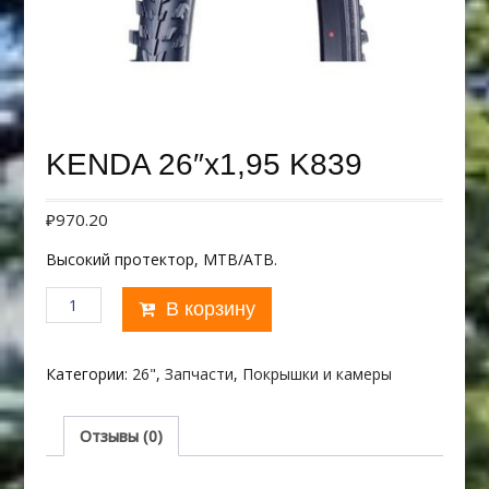
KENDA 26″х1,95 K839
₽
970.20
Высокий протектор, MTB/АТВ.
Количество
В корзину
товара
KENDA
26"х1,95
Категории:
26"
,
Запчасти
,
Покрышки и камеры
K839
Отзывы (0)