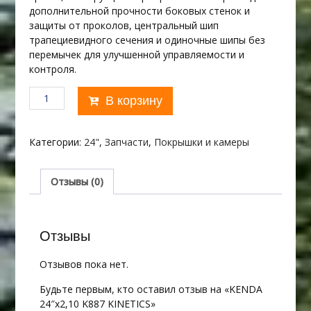
дополнительной прочности боковых стенок и
защиты от проколов, центральный шип
трапециевидного сечения и одиночные шипы без
перемычек для улучшенной управляемости и
контроля.
Количество
В корзину
товара
KENDA
24"х2,10
Категории:
24"
,
Запчасти
,
Покрышки и камеры
K887
KINETICS
Отзывы (0)
Отзывы
Отзывов пока нет.
Будьте первым, кто оставил отзыв на «KENDA
24″х2,10 K887 KINETICS»