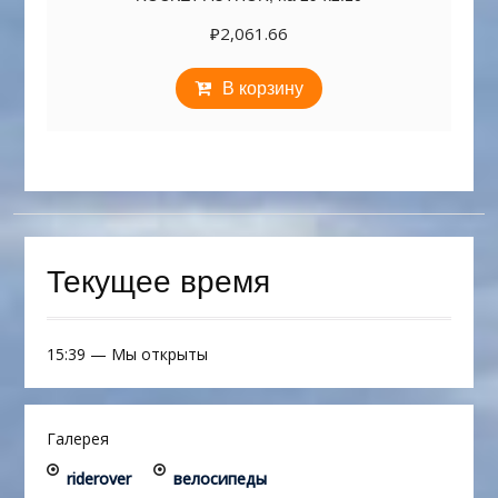
₽
2,061.66
В корзину
Текущее время
15:39
—
Мы открыты
Галерея
riderover
велосипеды