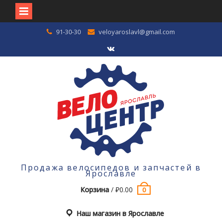
Перейти
91-30-30
veloyaroslavl@gmail.com
к
содержимому
VK
Продажа велосипедов и запчастей в
Ярославле
Корзина
/
₽
0.00
0
Наш магазин в Ярославле