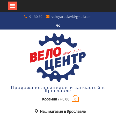
Перейти
91-30-30
veloyaroslavl@gmail.com
к
содержимому
VK
Продажа велосипедов и запчастей в
Ярославле
Корзина
/
₽
0.00
0
Наш магазин в Ярославле