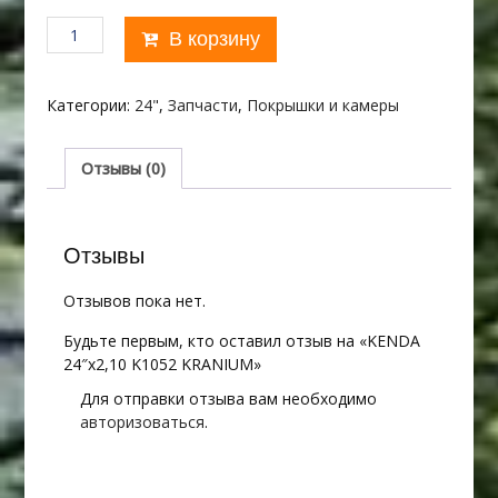
Количество
В корзину
товара
KENDA
24"х2,10
Категории:
24"
,
Запчасти
,
Покрышки и камеры
K1052
KRANIUM
Отзывы (0)
Отзывы
Отзывов пока нет.
Будьте первым, кто оставил отзыв на «KENDA
24″х2,10 K1052 KRANIUM»
Для отправки отзыва вам необходимо
авторизоваться
.