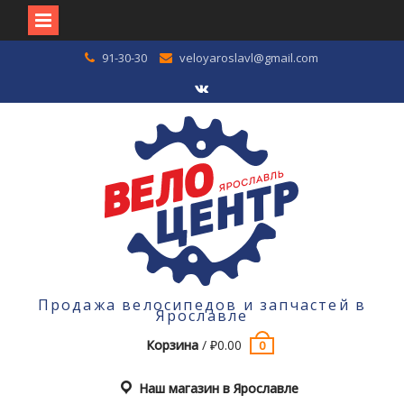
Перейти
91-30-30
veloyaroslavl@gmail.com
к
содержимому
VK
Продажа велосипедов и запчастей в
Ярославле
Корзина
/
₽
0.00
0
Наш магазин в Ярославле