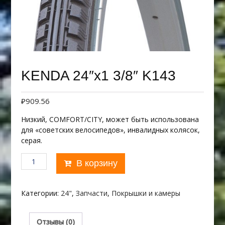
KENDA 24″х1 3/8″ K143
₽
909.56
Низкий, COMFORT/CITY, может быть использована
для «советских велосипедов», инвалидных колясок,
серая.
Количество
В корзину
товара
KENDA
24"х1
Категории:
24"
,
Запчасти
,
Покрышки и камеры
3/8"
K143
Отзывы (0)