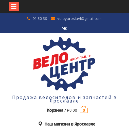
Перейти
91-30-30
veloyaroslavl@gmail.com
к
содержимому
VK
Продажа велосипедов и запчастей в
Ярославле
Корзина
/
₽
0.00
0
Наш магазин в Ярославле