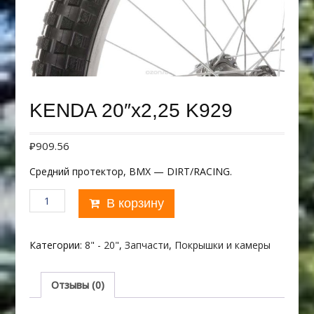
KENDA 20″х2,25 K929
₽
909.56
Средний протектор, ВМХ — DIRT/RACING.
Количество
В корзину
товара
KENDA
20"х2,25
Категории:
8" - 20"
,
Запчасти
,
Покрышки и камеры
K929
Отзывы (0)