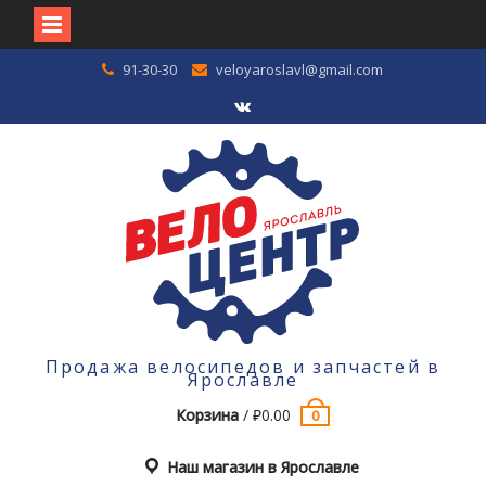
Перейти
91-30-30
veloyaroslavl@gmail.com
к
содержимому
VK
Продажа велосипедов и запчастей в
Ярославле
Корзина
/
₽
0.00
0
Наш магазин в Ярославле