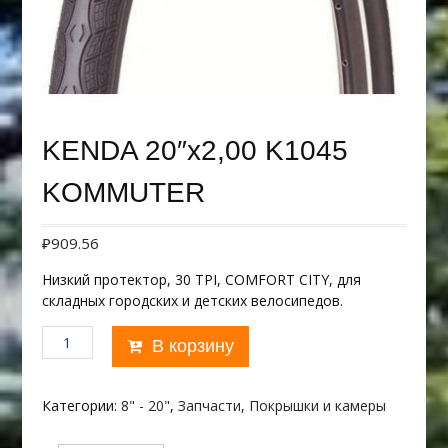
KENDA 20″х2,00 K1045
KOMMUTER
₽
909.56
Низкий протектор, 30 TPI, COMFORT CITY, для
складных городских и детских велосипедов.
Количество
В корзину
товара
KENDA
20"х2,00
Категории:
8" - 20"
,
Запчасти
,
Покрышки и камеры
K1045
KOMMUTER