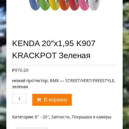
KENDA 20″х1,95 K907
KRACKPOT Зеленая
₽
970.20
низкий протектор, BMX — STREET/VERT/FREESTYLE,
зеленая.
Количество
В корзину
товара
KENDA
20"х1,95
Категории:
8" - 20"
,
Запчасти
,
Покрышки и камеры
K907
KRACKPOT