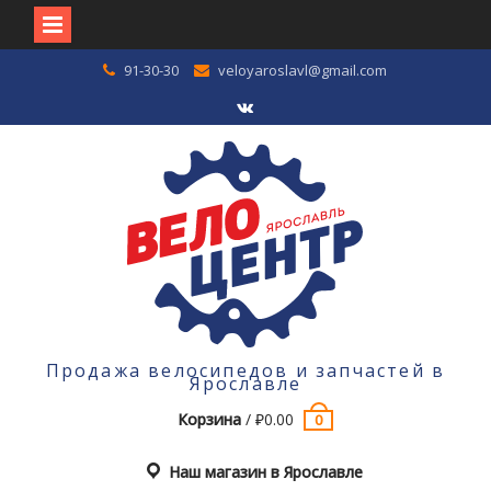
Перейти
91-30-30
veloyaroslavl@gmail.com
к
содержимому
VK
Продажа велосипедов и запчастей в
Ярославле
Корзина
/
₽
0.00
0
Наш магазин в Ярославле