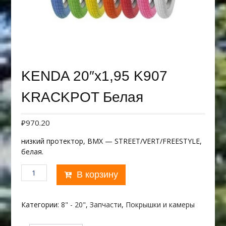
KENDA 20″х1,95 K907
KRACKPOT Белая
₽
970.20
низкий протектор, BMX — STREET/VERT/FREESTYLE,
белая.
Количество
В корзину
товара
KENDA
20"х1,95
Категории:
8" - 20"
,
Запчасти
,
Покрышки и камеры
K907
KRACKPOT