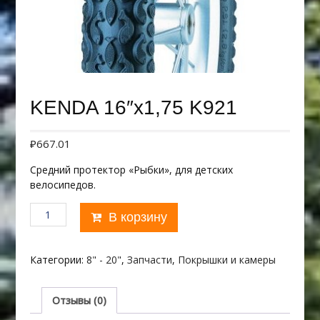
KENDA 16″х1,75 K921
₽
667.01
Средний протектор «Рыбки», для детских
велосипедов.
Количество
В корзину
товара
KENDA
16"х1,75
Категории:
8" - 20"
,
Запчасти
,
Покрышки и камеры
K921
Отзывы (0)