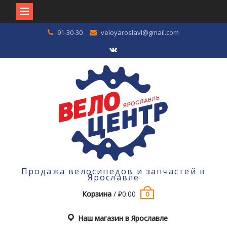
Перейти
91-30-30
veloyaroslavl@gmail.com
к
содержимому
VK
Продажа велосипедов и запчастей в
Ярославле
Корзина
/
₽
0.00
0
Наш магазин в Ярославле