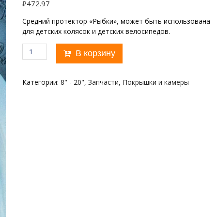
₽
472.97
Средний протектор «Рыбки», может быть использована
для детских колясок и детских велосипедов.
Количество
В корзину
товара
KENDA
12
Категории:
8" - 20"
,
Запчасти
,
Покрышки и камеры
1/2"х2
1/4
K921