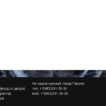
Не нашли нужный товар? Звони!
(вход со двора)
тел. +7(4852)91-30-30
рактер
моб. +7(902)331-30-30
той