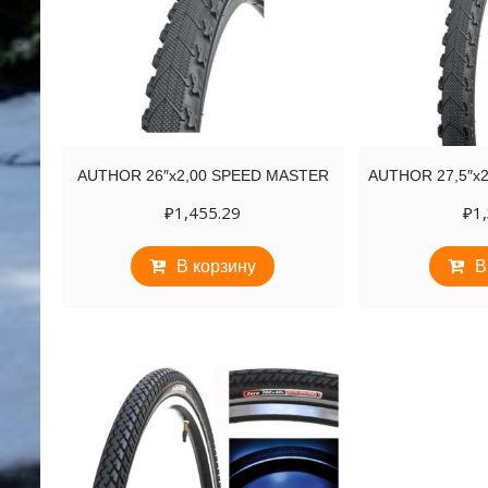
AUTHOR 26″х2,00 SPEED MASTER
AUTHOR 27,5″х
₽
1,455.29
₽
1
В корзину
В