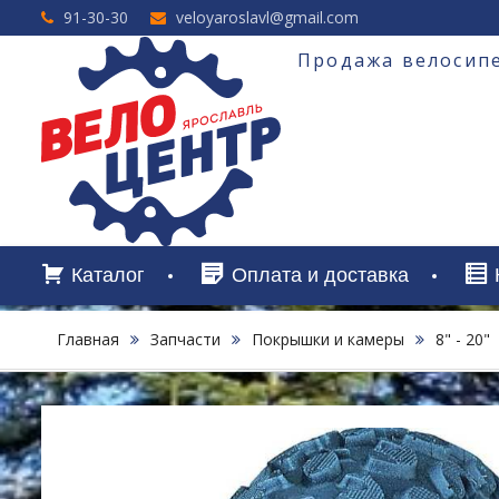
Перейти
91-30-30
veloyaroslavl@gmail.com
к
содержимому
Продажа велосипе
Каталог
Оплата и доставка
Главная
Запчасти
Покрышки и камеры
8" - 20"