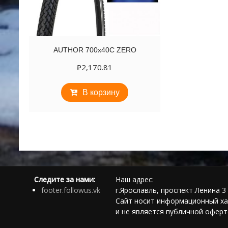
AUTHOR 700х40C ZERO
₽
2,170.81
В корзину
Следите за нами:
Наш адрес:
footer.followus.vk
г.Ярославль, проспект Ленина 3 
Сайт носит информационный ха
и не является публичной офер