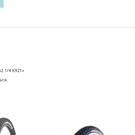
2 1/4 K921»
ься
.