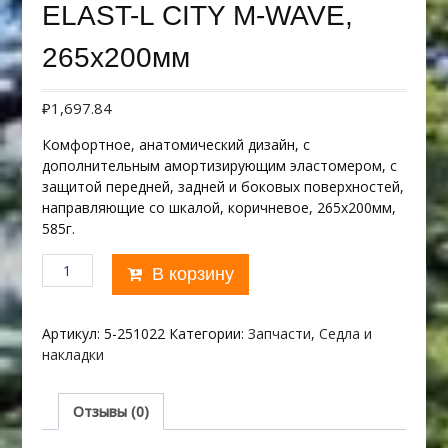
ELAST-L CITY M-WAVE,
265х200мм
₽
1,697.84
Комфортное, анатомический дизайн, с
дополнительным амортизирующим эластомером, с
защитой передней, задней и боковых поверхностей,
направляющие со шкалой, коричневое, 265х200мм,
585г.
Количество
В корзину
товара
ELAST-
L
Артикул:
5-251022
Категории:
Запчасти
,
Седла и
CITY
накладки
M-
WAVE,
265х200мм
Отзывы (0)