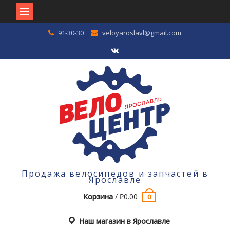
Перейти
91-30-30
veloyaroslavl@gmail.com
к
содержимому
VK
Продажа велосипедов и запчастей в
Ярославле
Корзина
/
₽
0.00
0
Наш магазин в Ярославле