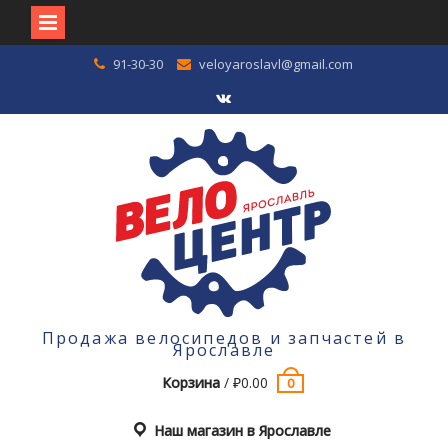
Перейти
91-30-30
veloyaroslavl@gmail.com
к
содержимому
VK
Продажа велосипедов и запчастей в
Ярославле
Корзина
/
₽
0.00
0
Наш магазин в Ярославле