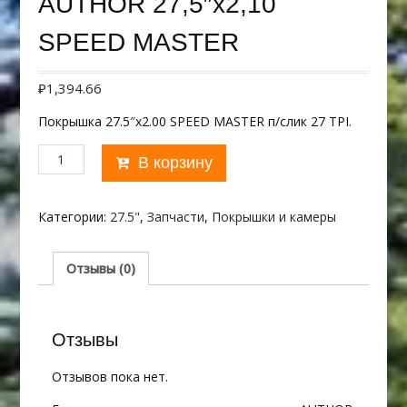
AUTHOR 27,5″х2,10
SPEED MASTER
₽
1,394.66
Покрышка 27.5″х2.00 SPEED MASTER п/слик 27 TPI.
Количество
В корзину
товара
AUTHOR
27,5"х2,10
Категории:
27.5"
,
Запчасти
,
Покрышки и камеры
SPEED
MASTER
Отзывы (0)
Отзывы
Отзывов пока нет.