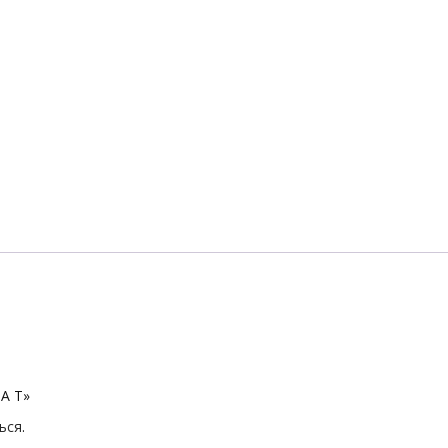
PA T»
ься
.