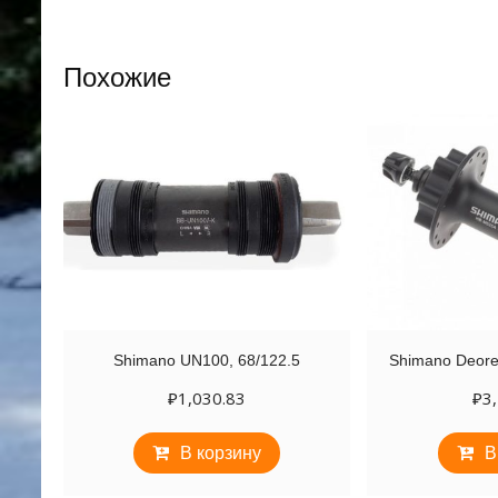
Похожие
Shimano UN100, 68/122.5
Shimano Deor
₽
1,030.83
₽
3
В корзину
В