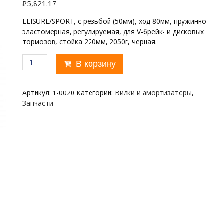
₽
5,821.17
LEISURE/SPORT, с резьбой (50мм), ход 80мм, пружинно-
эластомерная, регулируемая, для V-брейк- и дисковых
тормозов, стойка 220мм, 2050г, черная.
Количество
В корзину
товара
26"х1"
RST
Артикул:
1-0020
Категории:
Вилки и амортизаторы
,
CAPA
Запчасти
T