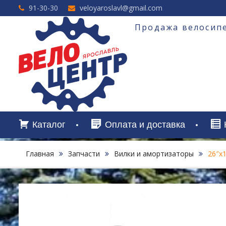
Перейти
91-30-30
veloyaroslavl@gmail.com
к
содержимому
Продажа велосипе
Каталог
Оплата и доставка
Главная
Запчасти
Вилки и амортизаторы
26″х