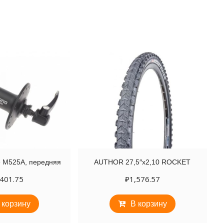
e M525A, передняя
AUTHOR 27,5″х2,10 ROCKET
,401.75
₽
1,576.57
 корзину
В корзину