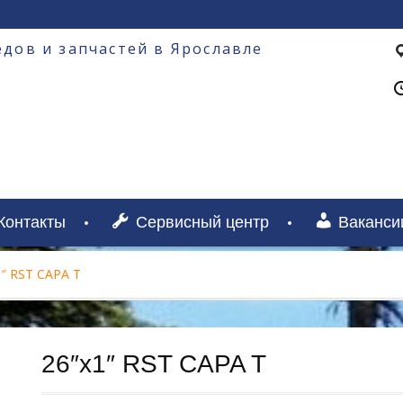
дов и запчастей в Ярославле
Контакты
Сервисный центр
Ваканси
1″ RST CAPA T
26″х1″ RST CAPA T