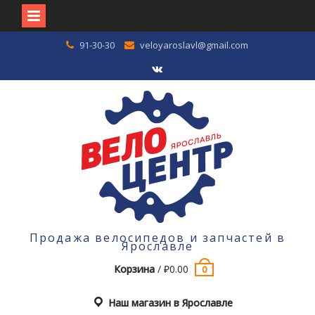
Перейти
91-30-30
veloyaroslavl@gmail.com
к
содержимому
VK
Продажа велосипедов и запчастей в
Ярославле
Корзина
/
₽
0.00
0
Наш магазин в Ярославле