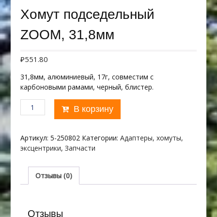
Хомут подседельный
ZOOM, 31,8мм
₽
551.80
31,8мм, алюминиевый, 17г, совместим с
карбоновыми рамами, черный, блистер.
Количество
В корзину
товара
Хомут
подседельный
Артикул:
5-250802
Категории:
Адаптеры, хомуты,
ZOOM,
эксцентрики
,
Запчасти
31,8мм
Отзывы (0)
Отзывы