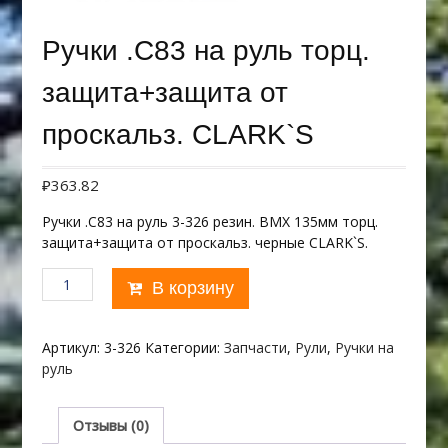
Ручки .С83 на руль торц.
защита+защита от
проскальз. CLARK`S
₽
363.82
Ручки .С83 на руль 3-326 резин. BMX 135мм торц.
защита+защита от проскальз. черные CLARK`S.
Количество
В корзину
товара
Ручки
.С83
Артикул:
3-326
Категории:
Запчасти
,
Рули
,
Ручки на
на
руль
руль
торц.
защита+защита
Отзывы (0)
от