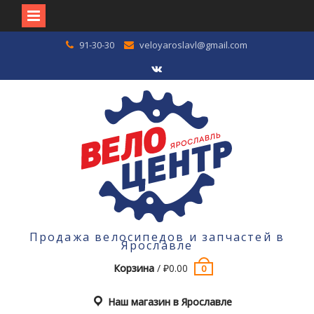
Перейти
91-30-30
veloyaroslavl@gmail.com
к
содержимому
VK
Продажа велосипедов и запчастей в
Ярославле
Корзина
/
₽
0.00
0
Наш магазин в Ярославле