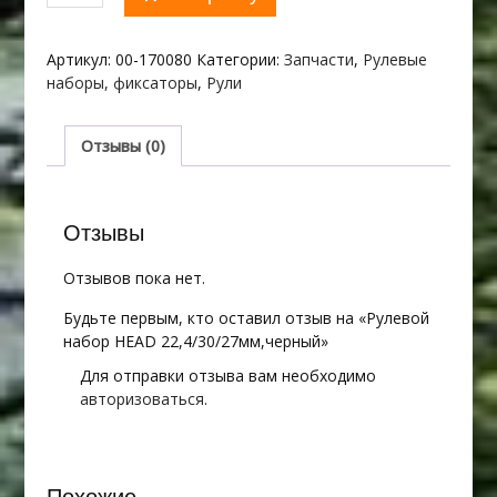
товара
Рулевой
набор
Артикул:
00-170080
Категории:
Запчасти
,
Рулевые
HEAD
наборы, фиксаторы
,
Рули
22,4/30/27мм,черный
Отзывы (0)
Отзывы
Отзывов пока нет.
Будьте первым, кто оставил отзыв на «Рулевой
набор HEAD 22,4/30/27мм,черный»
Для отправки отзыва вам необходимо
авторизоваться
.