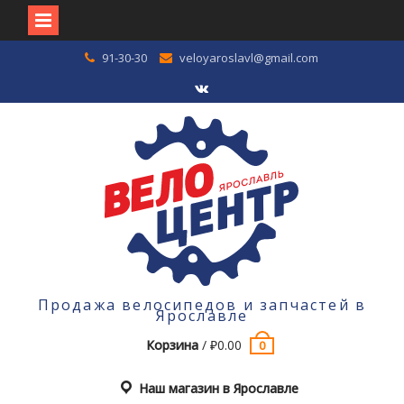
Перейти
91-30-30
veloyaroslavl@gmail.com
к
содержимому
VK
Продажа велосипедов и запчастей в
Ярославле
Корзина
/
₽
0.00
0
Наш магазин в Ярославле