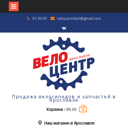
Перейти
91-30-30
veloyaroslavl@gmail.com
к
содержимому
VK
Продажа велосипедов и запчастей в
Ярославле
Корзина
/
₽
0.00
0
Наш магазин в Ярославле