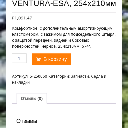
VENTURA-ESA, 254х210мм
₽
1,091.47
Комфортное, с дополнительным амортизирующим
эластомером, с зажимом для подседельного штыря,
с защитой передней, задней и боковых
поверхностей, чёрное, 254х210мм, 674г.
Количество
В корзину
товара
VENTURA-
ESA,
Артикул:
5-250060
Категории:
Запчасти
,
Седла и
254х210мм
накладки
Отзывы (0)
Отзывы