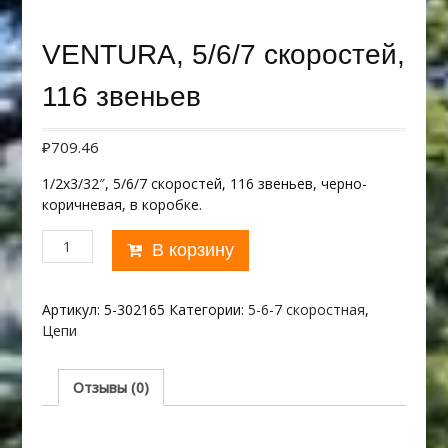
VENTURA, 5/6/7 скоростей,
116 звеньев
₽
709.46
1/2х3/32″, 5/6/7 скоростей, 116 звеньев, черно-
коричневая, в коробке.
Количество
В корзину
товара
VENTURA,
5/6/7
Артикул:
5-302165
Категории:
5-6-7 скоростная
,
скоростей,
Цепи
116
звеньев
Отзывы (0)