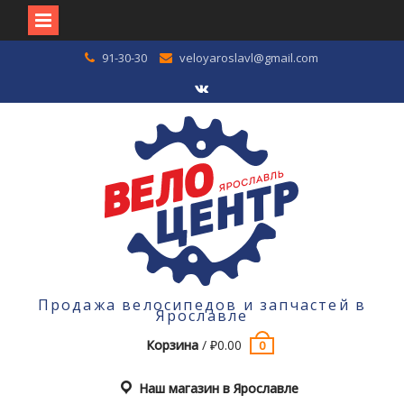
Перейти
91-30-30
veloyaroslavl@gmail.com
к
содержимому
VK
Продажа велосипедов и запчастей в
Ярославле
Корзина
/
₽
0.00
0
Наш магазин в Ярославле