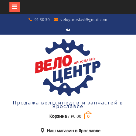
Перейти
91-30-30
veloyaroslavl@gmail.com
к
содержимому
VK
Продажа велосипедов и запчастей в
Ярославле
Корзина
/
₽
0.00
0
Наш магазин в Ярославле