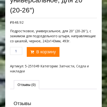
универсальное, для 20″
(20-26″)
₽
848.92
Подростковое, универсальное, для 20″ (20-26″), с
зажимом для подседельного штыря, направляющие
со шкалой, черное, 242х143мм, 493г.
Количество
В корзину
товара
TEEN
TWO
Артикул:
5-251049
Категории:
Запчасти
,
Седла и
M-
накладки
WAVE,
подростковое,
универсальное,
Отзывы (0)
для
20"
(20-
Отзывы
26")