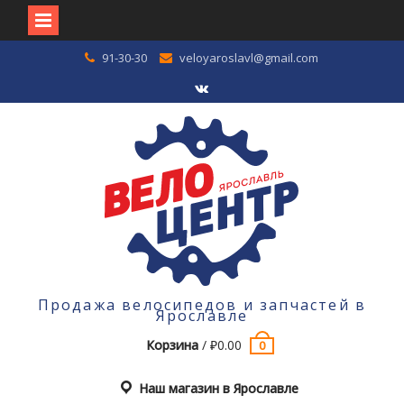
Перейти
91-30-30
veloyaroslavl@gmail.com
к
содержимому
VK
Продажа велосипедов и запчастей в
Ярославле
Корзина
/
₽
0.00
0
Наш магазин в Ярославле