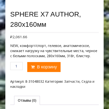
SPHERE X7 AUTHOR,
280х160мм
₽
2,061.66
NEW, комфорт/спорт, гелевое, анатомическое,
снижает нагрузку на чувствительные места, черное
с белыми полосками, 280х160мм, 318г, блистер.
Количество
В корзину
товара
SPHERE
X7
Артикул:
8-31048032
Категории:
Запчасти
,
Седла и
AUTHOR,
накладки
280х160мм
Отзывы (0)