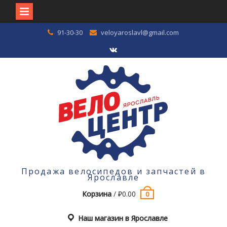
Перейти
91-30-30
veloyaroslavl@gmail.com
к
содержимому
VK
Продажа велосипедов и запчастей в
Ярославле
Корзина
/
₽
0.00
0
Наш магазин в Ярославле