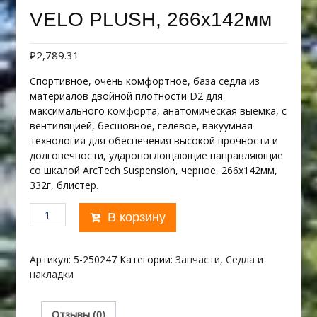
VELO PLUSH, 266х142мм
₽
2,789.31
Спортивное, очень комфортное, база седла из
материалов двойной плотности D2 для
максимального комфорта, анатомическая выемка, с
вентиляцией, бесшовное, гелевое, вакуумная
технология для обеспечения высокой прочности и
долговечности, ударопоглощающие направляющие
со шкалой ArcTech Suspension, черное, 266х142мм,
332г, блистер.
Количество
В корзину
товара
SPEEDFLEX
VACU
Артикул:
5-250247
Категории:
Запчасти
,
Седла и
FC
накладки
VELO
PLUSH,
266х142мм
Отзывы (0)