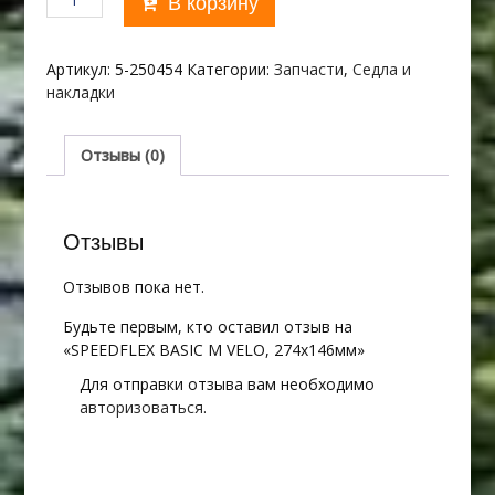
В корзину
товара
SPEEDFLEX
BASIC
Артикул:
5-250454
Категории:
Запчасти
,
Седла и
M
накладки
VELO,
274х146мм
Отзывы (0)
Отзывы
Отзывов пока нет.
Будьте первым, кто оставил отзыв на
«SPEEDFLEX BASIC M VELO, 274х146мм»
Для отправки отзыва вам необходимо
авторизоваться
.