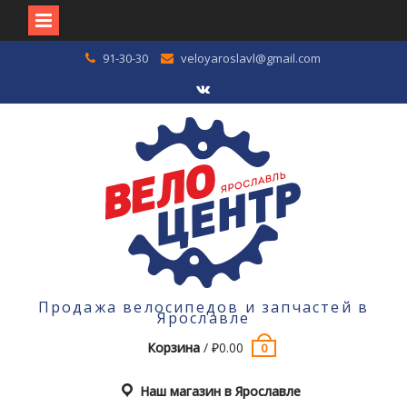
Перейти
91-30-30
veloyaroslavl@gmail.com
к
содержимому
VK
Продажа велосипедов и запчастей в
Ярославле
Корзина
/
₽
0.00
0
Наш магазин в Ярославле