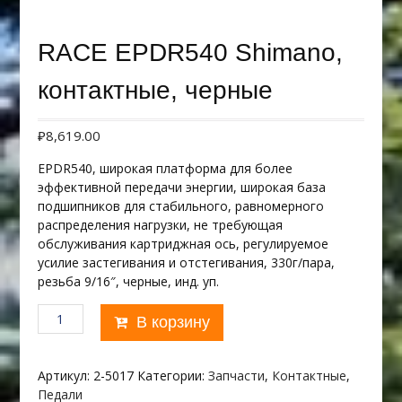
RACE EPDR540 Shimano,
контактные, черные
₽
8,619.00
EPDR540, широкая платформа для более
эффективной передачи энергии, широкая база
подшипников для стабильного, равномерного
распределения нагрузки, не требующая
обслуживания картриджная ось, регулируемое
усилие застегивания и отстегивания, 330г/пара,
резьба 9/16″, черные, инд. уп.
Количество
В корзину
товара
RACE
EPDR540
Артикул:
2-5017
Категории:
Запчасти
,
Контактные
,
Shimano,
Педали