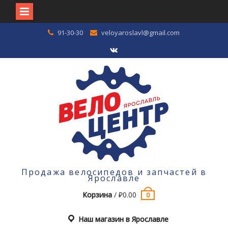
Перейти
91-30-30
veloyaroslavl@gmail.com
к
содержимому
VK
Продажа велосипедов и запчастей в
Ярославле
Корзина
/
₽
0.00
0
Наш магазин в Ярославле