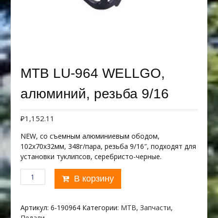
MTB LU-964 WELLGO,
алюминий, резьба 9/16
₽
1,152.11
NEW, со съемным алюминиевым ободом,
102х70х32мм, 348г/пара, резьба 9/16″, подходят для
установки туклипсов, серебристо-черные.
Количество
В корзину
товара
MTB
LU-
Артикул:
6-190964
Категории:
MTB
,
Запчасти
,
964
Педали