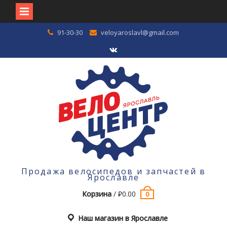
Перейти
91-30-30
veloyaroslavl@gmail.com
к
содержимому
VK
Продажа велосипедов и запчастей в
Ярославле
Корзина
/
₽
0.00
0
Наш магазин в Ярославле