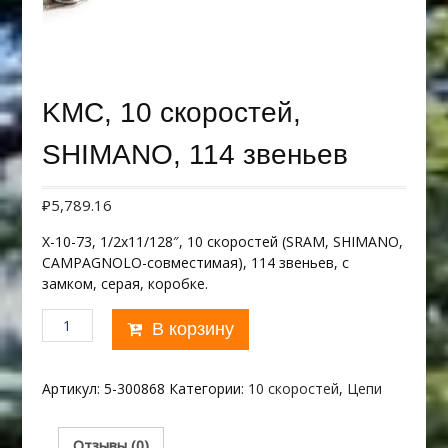
KMC, 10 скоростей,
SHIMANO, 114 звеньев
₽
5,789.16
Х-10-73, 1/2х11/128″, 10 скоростей (SRAM, SHIMANO,
CAMPAGNOLO-совместимая), 114 звеньев, c
замком, серая, коробке.
Количество
В корзину
товара
KMC,
10
Артикул:
5-300868
Категории:
10 скоростей
,
Цепи
скоростей,
SHIMANO,
114
Отзывы (0)