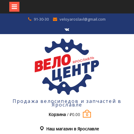
Перейти
91-30-30
veloyaroslavl@gmail.com
к
содержимому
VK
Продажа велосипедов и запчастей в
Ярославле
Корзина
/
₽
0.00
0
Наш магазин в Ярославле