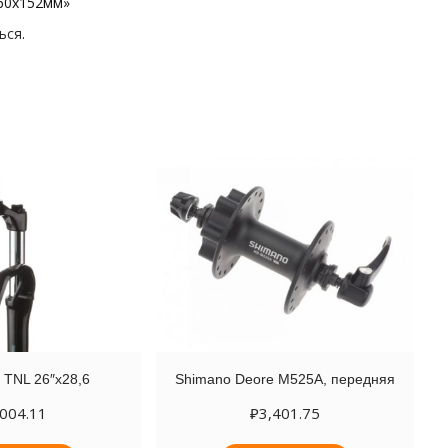
260х152мм»
ься
.
 TNL 26″х28,6
Shimano Deore M525A, передняя
,004.11
₽
3,401.75