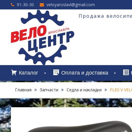
Перейти
91-30-30
veloyaroslavl@gmail.com
к
содержимому
Продажа велосипе
Каталог
Оплата и доставка
Главная
Запчасти
Седла и накладки
FLEX V VE