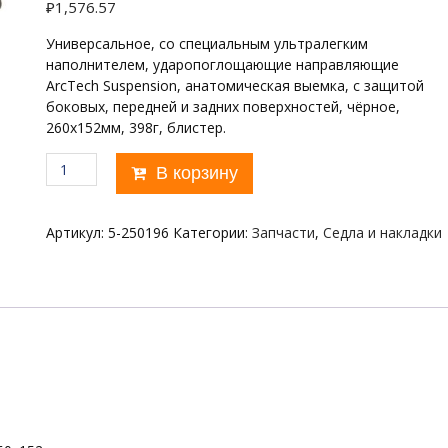
₽
1,576.57
Универсальное, со специальным ультралегким
наполнителем, ударопоглощающие направляющие
ArcTech Suspension, анатомическая выемка, с защитой
боковых, передней и задних поверхностей, чёрное,
260х152мм, 398г, блистер.
Количество
В корзину
товара
FLEX
V
Артикул:
5-250196
Категории:
Запчасти
,
Седла и накладки
VELO,
260х152мм