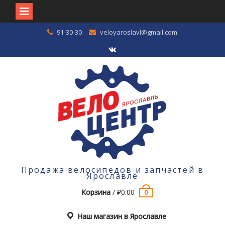
Перейти
91-30-30
veloyaroslavl@gmail.com
к
содержимому
VK
Продажа велосипедов и запчастей в
Ярославле
Корзина
/
₽
0.00
0
Наш магазин в Ярославле