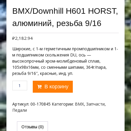
BMX/Downhill H601 HORST,
алюминий, резьба 9/16
₽
2,182.94
Широкие, с 1-м герметичным промподшипником и 1-
м подшипником скольжения DU, ось —
высокопрочный хром-молибденовый сплав,
105х98х16мм, со сменными шипами, 364г/пара,
резьба 9/16″, красные, инд. уп.
Количество
В корзину
товара
BMX/Downhill
H601
Артикул:
00-170845
Категории:
BMX
,
Запчасти
,
HORST,
Педали
алюминий,
резьба
9/16
Отзывы (0)