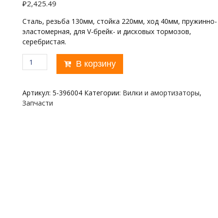
₽
2,425.49
Сталь, резьба 130мм, стойка 220мм, ход 40мм, пружинно-
эластомерная, для V-брейк- и дисковых тормозов,
серебристая.
Количество
В корзину
товара
BLAST
VENTURA
Артикул:
5-396004
Категории:
Вилки и амортизаторы
,
24"х1"
Запчасти