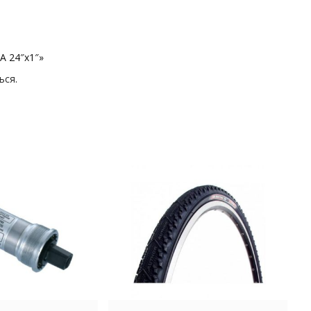
A 24″х1″»
ься
.