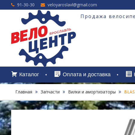
Перейти
91-30-30
veloyaroslavl@gmail.com
к
содержимому
Продажа велосипе
Каталог
Оплата и доставка
Главная
Запчасти
Вилки и амортизаторы
BLAS