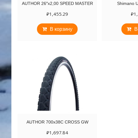
AUTHOR 26″х2,00 SPEED MASTER
Shimano U
₽
1,455.29
₽
1
В корзину
В
AUTHOR 700х38C CROSS GW
₽
1,697.84