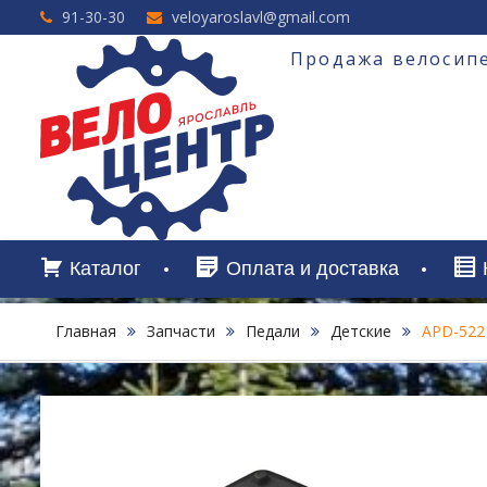
Перейти
91-30-30
veloyaroslavl@gmail.com
к
содержимому
Продажа велосипе
Каталог
Оплата и доставка
Главная
Запчасти
Педали
Детские
APD-522