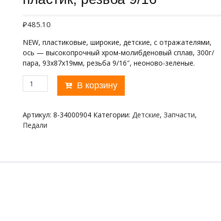
₽
485.10
NEW, пластиковые, широкие, детские, с отражателями,
ось — высокопрочный хром-молибденовый сплав, 300г/
пара, 93x87x19мм, резьба 9/16″, неоново-зеленые.
Количество
В корзину
товара
APD-
522
Артикул:
8-34000904
Категории:
Детские
,
Запчасти
,
JUNIOR
Педали
AUTHOR,
пластик,
резьба
9/16