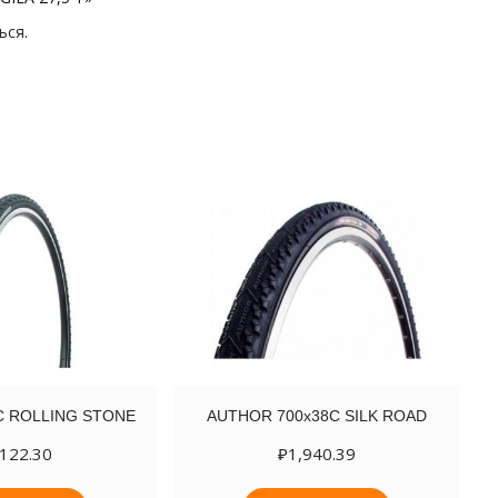
ься
.
2С ROLLING STONE
AUTHOR 700х38C SILK ROAD
,122.30
₽
1,940.39