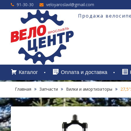
Перейти
91-30-30
veloyaroslavl@gmail.com
к
содержимому
Продажа велосипе
Каталог
Оплата и доставка
Главная
Запчасти
Вилки и амортизаторы
27,5″