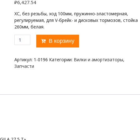
₽
6,427.54
XC, без резьбы, ход 100мм, пружинно-эластомерная,
регулируемая, для V-брейк- и дисковых тормозов, стойка
260мм, белая.
Количество
В корзину
товара
27,5"х28,6
RST
Артикул:
1-0196
Категории:
Вилки и амортизаторы
,
GILA
Запчасти
27,5
T
GILA 27,5 T»