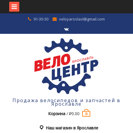
Перейти
91-30-30
veloyaroslavl@gmail.com
к
содержимому
VK
Продажа велосипедов и запчастей в
Ярославле
Корзина
/
₽
0.00
0
Наш магазин в Ярославле