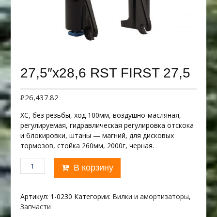
27,5″х28,6 RST FIRST 27,5
₽
26,437.82
XC, без резьбы, ход 100мм, воздушно-масляная,
регулируемая, гидравлическая регулировка отскока
и блокировки, штаны — магний, для дисковых
тормозов, стойка 260мм, 2000г, черная.
Количество
В корзину
товара
27,5"х28,6
RST
Артикул:
1-0230
Категории:
Вилки и амортизаторы
,
FIRST
Запчасти
27,5