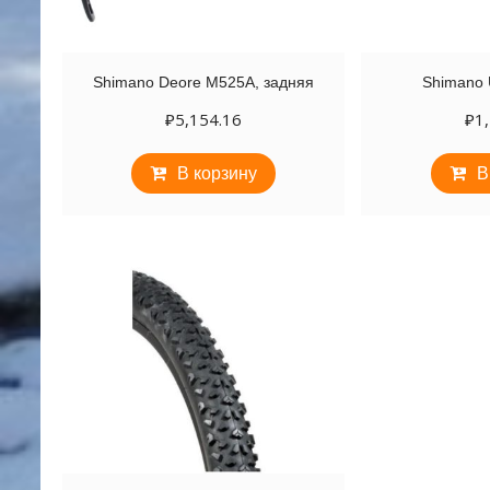
Shimano Deore M525A, задняя
Shimano 
₽
5,154.16
₽
1
В корзину
В