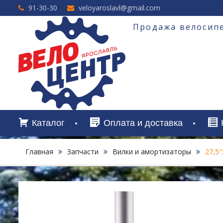
Перейти
91-30-30
veloyaroslavl@gmail.com
к
содержимому
Продажа велосипе
Каталог
Оплата и доставка
Главная
Запчасти
Вилки и амортизаторы
27,5″