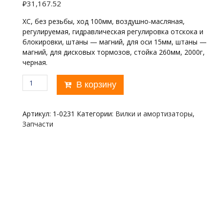
₽
31,167.52
XC, без резьбы, ход 100мм, воздушно-масляная,
регулируемая, гидравлическая регулировка отскока и
блокировки, штаны — магний, для оси 15мм, штаны —
магний, для дисковых тормозов, стойка 260мм, 2000г,
черная.
Количество
В корзину
товара
27,5"х28,6
RST
Артикул:
1-0231
Категории:
Вилки и амортизаторы
,
FIRST
Запчасти
27,5-
15