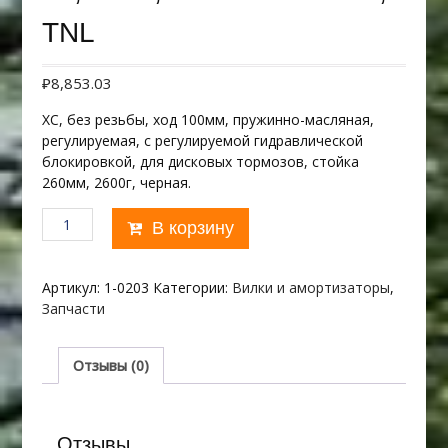
TNL
₽
8,853.03
XC, без резьбы, ход 100мм, пружинно-масляная,
регулируемая, c регулируемой гидравлической
блокировкой, для дисковых тормозов, стойка
260мм, 2600г, черная.
Количество
В корзину
товара
27,5"х28,6
RST
Артикул:
1-0203
Категории:
Вилки и амортизаторы
,
BLAZE
Запчасти
27,5
TNL
Отзывы (0)
Отзывы