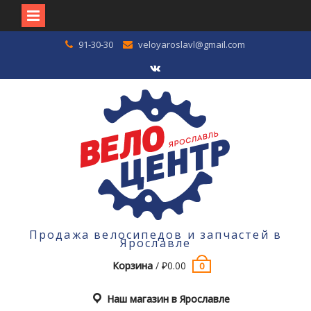
Перейти
91-30-30
veloyaroslavl@gmail.com
к
содержимому
VK
Продажа велосипедов и запчастей в
Ярославле
Корзина
/
₽
0.00
0
Наш магазин в Ярославле