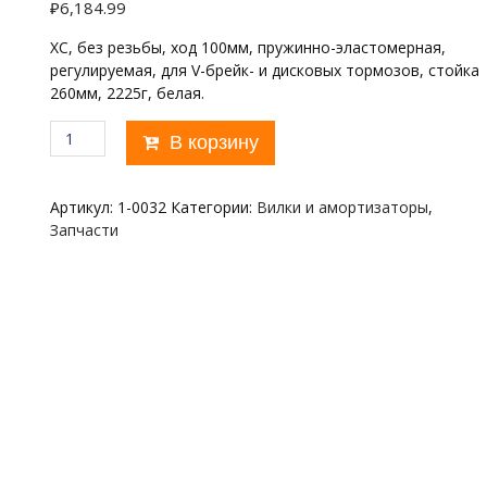
₽
6,184.99
XC, без резьбы, ход 100мм, пружинно-эластомерная,
регулируемая, для V-брейк- и дисковых тормозов, стойка
260мм, 2225г, белая.
Количество
В корзину
товара
26"х28,6
RST
Артикул:
1-0032
Категории:
Вилки и амортизаторы
,
GILA
Запчасти
T