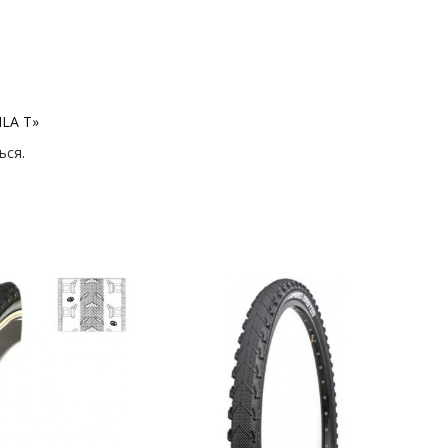
ILA T»
ься
.