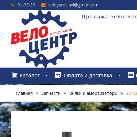
Перейти
91-30-30
veloyaroslavl@gmail.com
к
содержимому
Продажа велосипе
Каталог
Оплата и доставка
Главная
Запчасти
Вилки и амортизаторы
26″х2