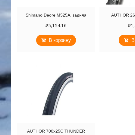
Shimano Deore M525A, задняя
AUTHOR 26
₽
5,154.16
₽
1
В корзину
В
AUTHOR 700х25C THUNDER