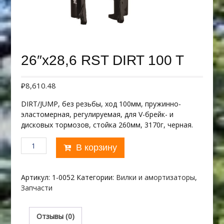
26″х28,6 RST DIRT 100 T
₽
8,610.48
DIRT/JUMP, без резьбы, ход 100мм, пружинно-
эластомерная, регулируемая, для V-брейк- и
дисковых тормозов, стойка 260мм, 3170г, черная.
Количество
В корзину
товара
26"х28,6
RST
Артикул:
1-0052
Категории:
Вилки и амортизаторы
,
DIRT
Запчасти
100
T
Отзывы (0)