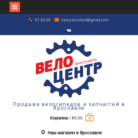
Перейти
91-30-30
veloyaroslavl@gmail.com
к
содержимому
VK
Продажа велосипедов и запчастей в
Ярославле
Корзина
/
₽
0.00
0
Наш магазин в Ярославле