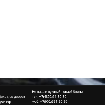
Не нашли нужный товар? Звони!
(вход со двора)
тел. +7(4852)91-30-30
рактер
моб. +7(902)331-30-30