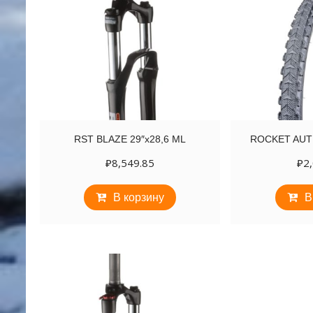
RST BLAZE 29″х28,6 ML
ROCKET AUTH
₽
8,549.85
₽
2
В корзину
В