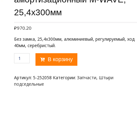
25,4х300мм
₽
970.20
Без замка, 25,4х300мм, алюминиевый, регулируемый, ход
40мм, серебристый.
Количество
В корзину
товара
Штырь
подседельный
Артикул:
5-252058
Категории:
Запчасти
,
Штыри
амортизационный
подседельные
M-
WAVE,
25,4х300мм