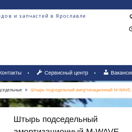
дов и запчастей в Ярославле
Контакты
Сервисный центр
Ваканси
седельные
Штырь подседельный амортизационный M-WAVE,
Штырь подседельный
амортизационный M-WAVE,