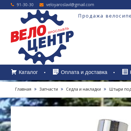
Перейти
91-30-30
veloyaroslavl@gmail.com
к
содержимому
Продажа велосипе
Каталог
Оплата и доставка
Главная
Запчасти
Седла и накладки
Штыри под