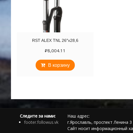
RST ALEX TNL 26″х28,6
₽
8,004.11
В корзину
Следите за нами:
Наш адрес:
footer.followus.vk
г.Ярославль, проспект Ленина 3 
Сайт носит информационный ха