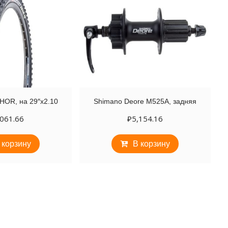
OR, на 29″х2.10
Shimano Deore M525A, задняя
,061.66
₽
5,154.16
 корзину
В корзину