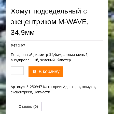
Хомут подседельный с
эксцентриком M-WAVE,
34,9мм
₽
472.97
Посадочный диаметр 34,9мм, алюминиевый,
анодированный, зеленый, блистер.
Количество
В корзину
товара
Хомут
подседельный
Артикул:
5-250947
Категории:
Адаптеры, хомуты,
с
эксцентрики
,
Запчасти
эксцентриком
M-
WAVE,
Отзывы (0)
34,9мм