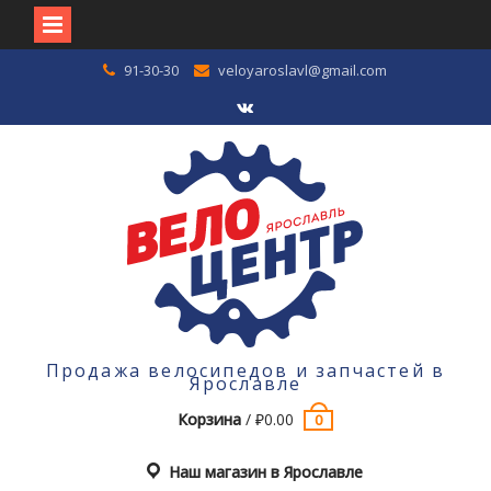
Перейти
91-30-30
veloyaroslavl@gmail.com
к
содержимому
VK
Продажа велосипедов и запчастей в
Ярославле
Корзина
/
₽
0.00
0
Наш магазин в Ярославле