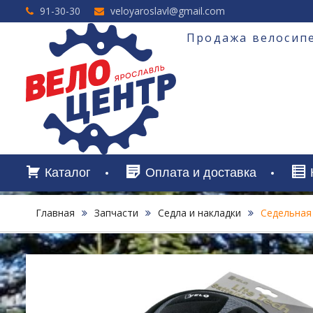
Перейти
91-30-30
veloyaroslavl@gmail.com
к
содержимому
Продажа велосипе
Каталог
Оплата и доставка
Главная
Запчасти
Седла и накладки
Седельная